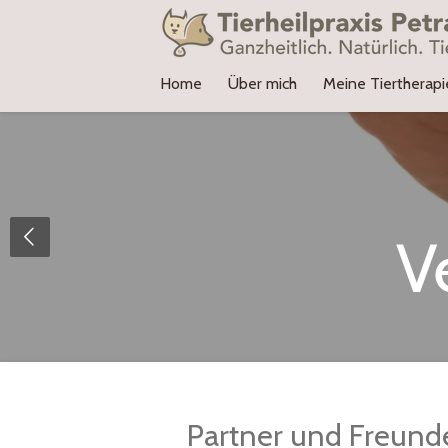
Zum
Hauptinhalt
springen
Home
Über mich
Meine Tiertherap
V
Partner und Freunde