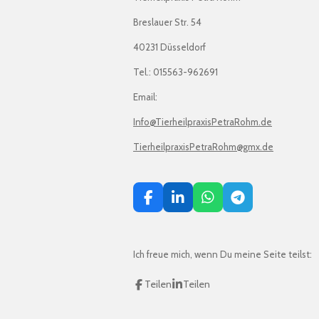
Breslauer Str. 54
40231 Düsseldorf
Tel.: 015563-962691
Email:
Info@TierheilpraxisPetraRohm.de
TierheilpraxisPetraRohm@gmx.de
F
L
W
T
a
i
h
e
c
n
a
l
e
k
t
e
Ich freue mich, wenn Du meine Seite teilst:
b
e
s
g
o
d
A
r
o
I
p
a
Teilen
Teilen
k
n
p
m