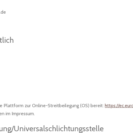
.de
tlich
e Plattform zur Online-Streitbeilegung (OS) bereit:
https://ec.eu
en im Impressum.
gung/Universal­schlichtungs­stelle