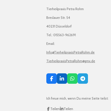
Tierheilpraxis Petra Rohm
Breslauer Str. 54
40231 Düsseldorf
Tel.: 015563-962691
Email:
Info@TierheilpraxisPetraRohm.de
TierheilpraxisPetraRohm@gmx.de
F
L
W
T
a
i
h
e
c
n
a
l
e
k
t
e
Ich freue mich, wenn Du meine Seite teilst:
b
e
s
g
o
d
A
r
o
I
p
a
Teilen
Teilen