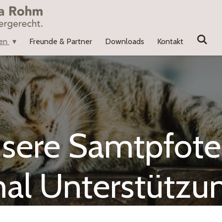
ien
Freunde & Partner
Downloads
Kontakt
sere Samtpfote
al Unterstützu