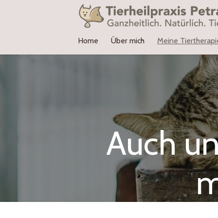
Zum
Hauptinhalt
springen
Home
Über mich
Meine Tiertherap
Auch un
m