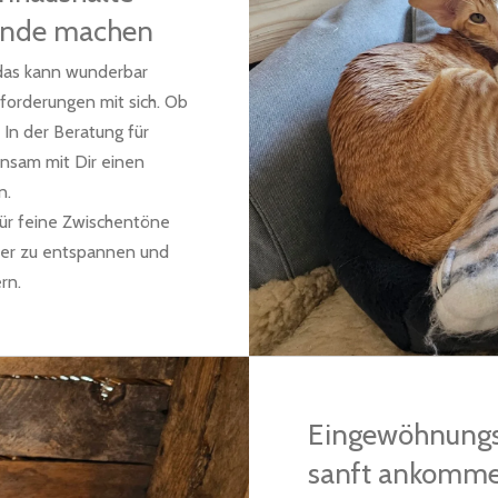
unde machen
das kann wunderbar
sforderungen mit sich. Ob
In der Beratung für
nsam mit Dir einen
n.
für feine Zwischentöne
nder zu entspannen und
rn.
Eingewöhnungsh
sanft ankomme