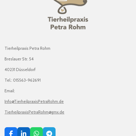
Tierheilpraxis Petra Rohm
Breslauer Str. 54
40231 Düsseldorf
Tel.: 015563-962691
Email:
Info@TierheilpraxisPetraRohm.de
TierheilpraxisPetraRohm@gmx.de
F
L
W
T