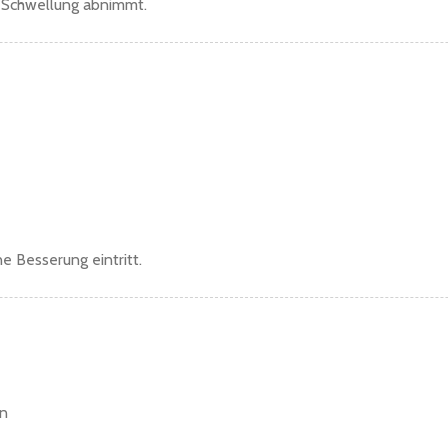
ie Schwellung abnimmt.
ne Besserung eintritt.
en