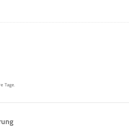
re Tage.
rung